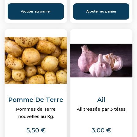
Ajouter au panier
Ajouter au panier
Pomme De Terre
Ail
Pommes de Terre
Ail tressée par 3 têtes
nouvelles au Kg.
Prix
Prix
5,50 €
3,00 €