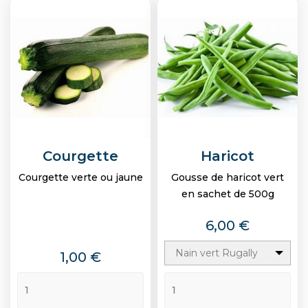
Courgette
Haricot
Courgette verte ou jaune
Gousse de haricot vert
en sachet de 500g
Prix
6,00 €
Nain vert Rugally
Prix
1,00 €