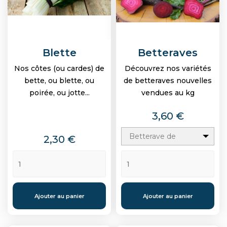
Blette
Betteraves
Nos côtes (ou cardes) de
Découvrez nos variétés
bette, ou blette, ou
de betteraves nouvelles
poirée, ou jotte...
vendues au kg
Prix
3,60 €
Betterave de
Prix
2,30 €
Chioggia
Ajouter au panier
Ajouter au panier