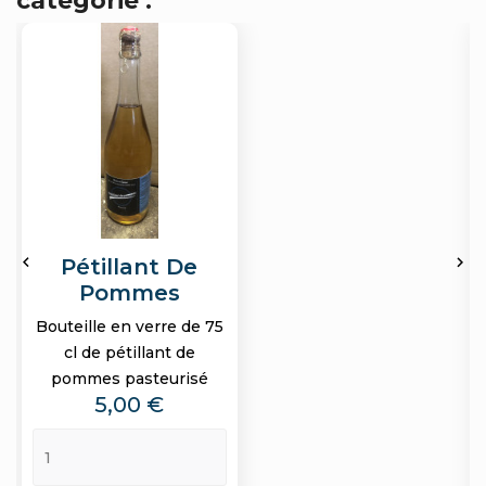
catégorie :


Pétillant De
Pommes
Bouteille en verre de 75
cl de pétillant de
pommes pasteurisé
Prix
5,00 €