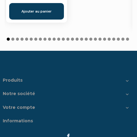
Ajouter au panier
Produits

Notre société

Votre compte

Informations