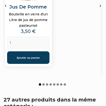


Jus De Pomme
Bouteille en verre d'un
Litre de jus de pomme
pasteurisé
Prix
3,50 €
Ajouter au panier
27 autres produits dans la même