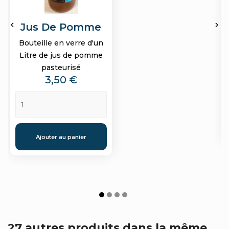


Jus De Pomme
Bouteille en verre d'un
Litre de jus de pomme
pasteurisé
Prix
3,50 €
Ajouter au panier
27 autres produits dans la même