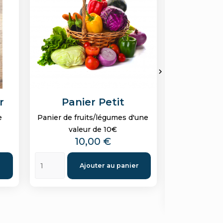

r
Panier Petit
Ha
e
Panier de fruits/légumes d'une
Gousse de 
valeur de 10€
sach
Prix
P
10,00 €
6
Nain vert R
r
Ajouter au panier
A