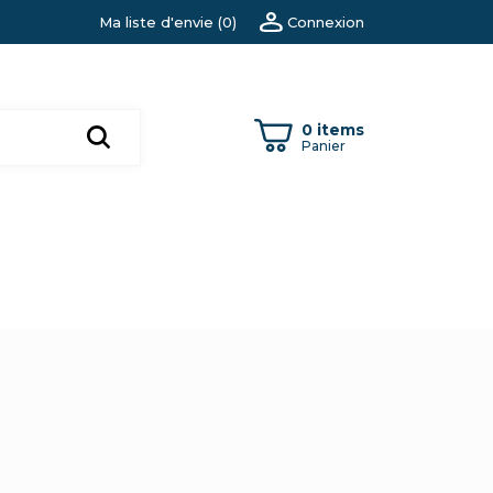
Ma liste d'envie
(
0
)
Connexion
0 items
Panier