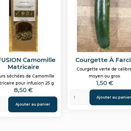
FUSION Camomille
Courgette À Farci
Matricaire
Courgette verte de calibr
urs séchées de Camomille
moyen ou gros
Prix
1,50 €
ricaire pour infusion 25 g
Prix
8,50 €
Ajouter au panie
Ajouter au panier