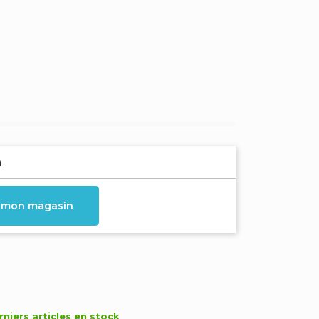
n
s mon magasin
niers articles en stock