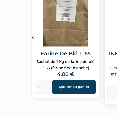

Farine De Blé T 65
IN
Sachet de 1 Kg de farine de blé
T 65 (farine fine blanche)
Fle
Prix
4,80 €
mat
Ajouter au panier