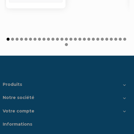
Produits

Notre société

Votre compte

Informations